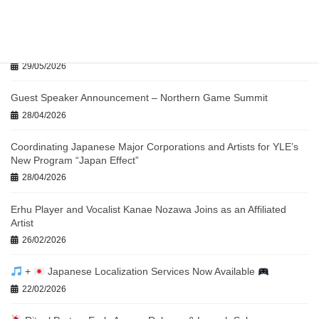
最近の投稿
SMP&A Announces Debut Release: “Polaris” by Kenji Nojima with
Hideyuki Shima — Out June 5th on Bandcamp
29/05/2026
Guest Speaker Announcement – Northern Game Summit
28/04/2026
Coordinating Japanese Major Corporations and Artists for YLE’s
New Program “Japan Effect”
28/04/2026
Erhu Player and Vocalist Kanae Nozawa Joins as an Affiliated
Artist
26/02/2026
+
Japanese Localization Services Now Available
22/02/2026