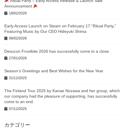
Ritual Party – Early Access Release & Launch Sale
Announcement
18/02/2026
Early Access Launch on Steam on February 17:“Ritual Party,”
Featuring Music by Our CEO Hideyuki Shima
06/02/2026
Desucon Frostbite 2026 has successfully come to a close.
27/01/2026
Season’s Greetings and Best Wishes for the New Year
31/12/2025
The Finland Tour 2025 by Kanae Nozawa and her group, which
our company had the pleasure of supporting, has successfully
come to an end.
07/12/2025
カテゴリー